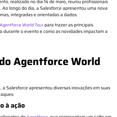
to, realizado no dia 14 de maio, reuniu profissionais
. Ao longo do dia, a Salesforce apresentou uma nova
mas, integradas e orientadas a dados.
para trazer as principais
Agentforce World Tour
ado durante o evento e como as novidades impactam a
 do Agentforce World
, a Salesforce apresentou diversas inovações em suas
staques:
o à ação
teligentes do
, que representam um salto em
Agentforce