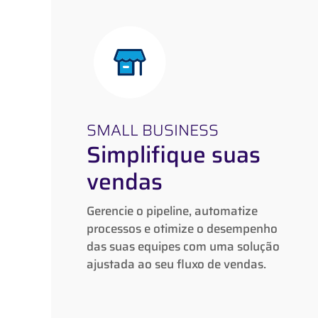
SMALL BUSINESS
Simplifique suas
SMALL BUSINESS
vendas
Simplifique suas
vendas
Gerencie o pipeline, automatize
processos e otimize o desempenho das
Gerencie o pipeline, automatize
suas equipes com uma solução ajustada
processos e otimize o desempenho
ao seu fluxo de vendas.
das suas equipes com uma solução
ajustada ao seu fluxo de vendas.
Saiba mais