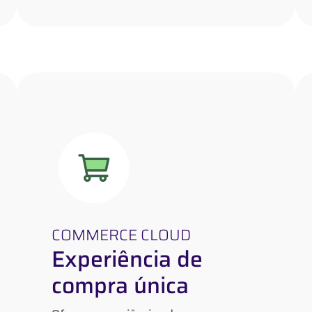
COMMERCE CLOUD
Experiência de
COMMERCE CLOUD
Experiência de
compra única
compra única
Ofereça experiências de compra
personalizadas e integradas em diversos