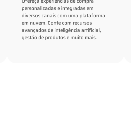
Ofereça experiências de compra
canais com uma plataforma em nuvem.
personalizadas e integradas em
Conte com recursos avançados de
diversos canais com uma plataforma
inteligência artificial, gestão de produtos
em nuvem. Conte com recursos
e muito mais.
avançados de inteligência artificial,
gestão de produtos e muito mais.
Saiba mais