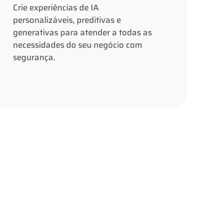
preditivas e generativas para atender a
Crie experiências de IA
todas as necessidades do seu negócio
personalizáveis, preditivas e
com segurança.
generativas para atender a todas as
necessidades do seu negócio com
segurança.
Saiba mais