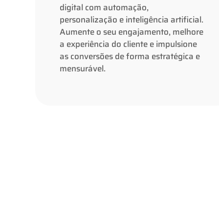
digital com automação,
inteligência artificial. Aumente o seu
personalização e inteligência artificial.
engajamento, melhore a experiência do
Aumente o seu engajamento, melhore
cliente e impulsione as conversões de
a experiência do cliente e impulsione
forma estratégica e mensurável.
as conversões de forma estratégica e
mensurável.
Saiba mais