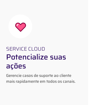
SERVICE CLOUD
Potencialize suas
SERVICE CLOUD
ações
Potencialize suas
ações
Gerencie casos de suporte ao cliente
mais rapidamente em todos os canais.
Gerencie casos de suporte ao cliente
mais rapidamente em todos os canais.
Saiba mais