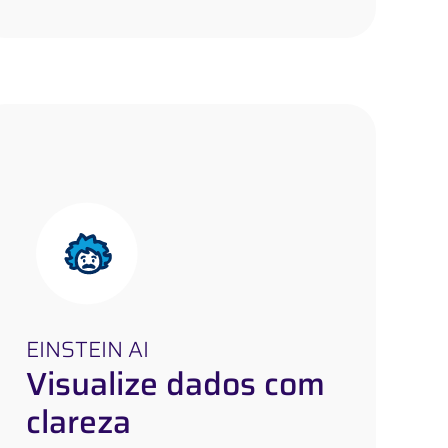
EINSTEIN AI
Visualize dados
EINSTEIN AI
Visualize dados com
com clareza
clareza
Crie experiências de IA personalizáveis,