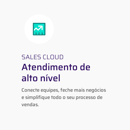
SALES CLOUD
Atendimento de
SALES CLOUD
alto nível
Atendimento de
alto nível
Conecte equipes, feche mais negócios e
simplifique todo o seu processo de
Conecte equipes, feche mais negócios
vendas.
e simplifique todo o seu processo de
vendas.
Saiba mais